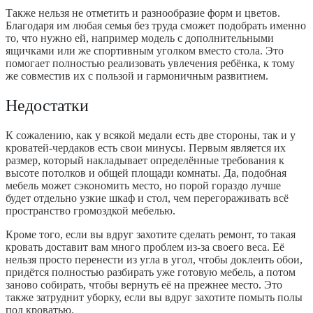
Также нельзя не отметить и разнообразие форм и цветов.
Благодаря им любая семья без труда сможет подобрать именно
то, что нужно ей, например модель с дополнительными
ящичками или же спортивным уголком вместо стола. Это
помогает полностью реализовать увлечения ребёнка, к тому
же совместив их с пользой и гармоничным развитием.
Недостатки
К сожалению, как у всякой медали есть две стороны, так и у
кроватей-чердаков есть свои минусы. Первым является их
размер, который накладывает определённые требования к
высоте потолков и общей площади комнаты. Да, подобная
мебель может сэкономить место, но порой гораздо лучше
будет отдельно узкие шкаф и стол, чем перегораживать всё
пространство громоздкой мебелью.
Кроме того, если вы вдруг захотите сделать ремонт, то такая
кровать доставит вам много проблем из-за своего веса. Её
нельзя просто перенести из угла в угол, чтобы доклеить обои,
придётся полностью разбирать уже готовую мебель, а потом
заново собирать, чтобы вернуть её на прежнее место. Это
также затруднит уборку, если вы вдруг захотите помыть полы
под кроватью.