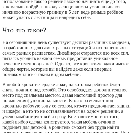
использование такого решения можно начинать ещё до того,
как малыш пойдёт в школу - специалисты устанавливают
нижнюю возрастную границу в 5 лет, ведь раньше ребёнок
может упасть с лестницы и навредить себе.
Что это такое?
На сегодняшний день существует десятки различных моделей,
разработанных для самых разных ситуаций и исполненных в
самых разных расцветках. Дизайнеры стараются изо всех сил,
пытаясь угодить каждой семье, предоставив уникальное
решение именно для неё. Однако, все кровати-чердаки имеют
общие черты, которые вы найдёте даже если впервые
познакомились с таким видом мебели.
В любой кровати-чердаке ложе, на котором ребёнок будет
спать, поднято над землёй. Это освобождает дополнительное
место под спальным местом, давая настоящий простор для
повышения функциональности. Кто-то размещает под
кроватью рабочую зону со столом, кто-то предпочитает ящики
и шкафы, а кто-то не останавливается на одном решении, а
умело комбинирует всё и сразу. Вне зависимости от того,
какой выбор сделал конструктор, такая мебель отлично
подойдёт для детской, а родитель сможет без труда найти
именно то решение, которое нужно в конкретном случае. При