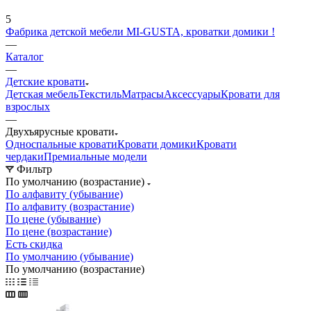
5
Фабрика детской мебели MI-GUSTA, кроватки домики !
—
Каталог
—
Детские кровати
Детская мебель
Текстиль
Матрасы
Аксессуары
Кровати для
взрослых
—
Двухъярусные кровати
Односпальные кровати
Кровати домики
Кровати
чердаки
Премиальные модели
Фильтр
По умолчанию (возрастание)
По алфавиту (убывание)
По алфавиту (возрастание)
По цене (убывание)
По цене (возрастание)
Есть скидка
По умолчанию (убывание)
По умолчанию (возрастание)