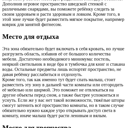
Дополнив игровое пространство шведской стенкой с
различными снарядами, вы поможете ребёнку следить за
своим здоровьем и расти здоровым и ловким. Кроме того, в
этой зоне лучше будет разместить мягкое покрытие, например
коврик для занятий фитнесом.
Место для отдыха
Эта зона обязательно будет включать в себя кровать, но лучше
разгрузить область, избавив её от большого количества
мебели. Достаточно необходимого минимума: постель,
неяркий светильник в виде бра и тумбочка для книг и стакана
воды. Остальные предметы лишь испортят пространство, не
давая ребёнку расслабиться и отдохнуть.
Кроме того, так как именно тут будет спать малыш, стоит
разместить эту зону в дальней части комнаты или отгородить
её мебелью или ширмой. Это поможет не отвлекаться на
другие объекты перед сном, а также быстрее успокоиться и
уснуть. Если же у вас нет такой возможности, тяжёлые шторы
смогут затенить всё пространство комнаты, но в таком случае
обязательно нужно каждое утро открывать доступ света в
комнату, иначе малыш будет расти ленивым и вялым.
Место для творчества